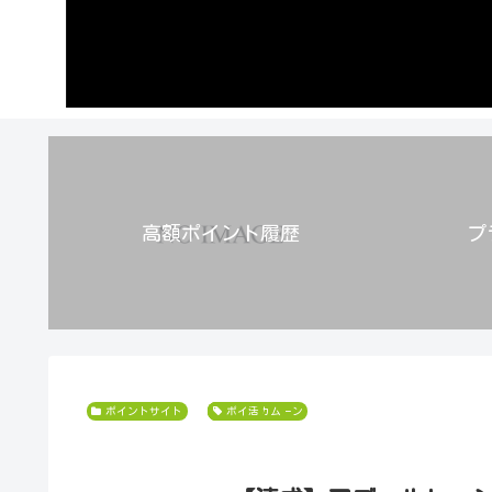
高額ポイント履歴
プ
ポイントサイト
COINCOME
アズールレーン
コインカム
ポイ活