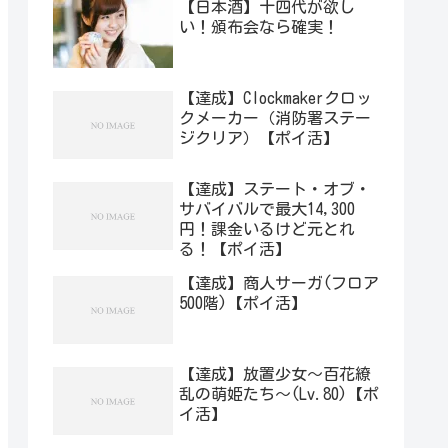
【日本酒】十四代が欲し
い！頒布会なら確実！
【達成】Clockmakerクロッ
クメーカー（消防署ステー
ジクリア）【ポイ活】
【達成】ステート・オブ・
サバイバルで最大14,300
円！課金いるけど元とれ
る！【ポイ活】
【達成】商人サーガ(フロア
500階)【ポイ活】
【達成】放置少女〜百花繚
乱の萌姫たち〜(Lv.80)【ポ
イ活】