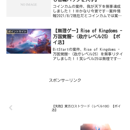
コインカムの案件、我が天下を無事達成
しました！！※かなり今更です…案件情
報2021/8/2現在だとコインカムでは案件
なくなってます。過去案件ならこちら。
1,000円超えて良い案件でした。基本はコ
インカムのポイ活メインです。還元額が
【無理ゲー】Rise of Kingdoms -
ポイントサイト
高めである...
万国覚醒-（政庁レベル25）【ポ
イ活】
BitStartの案件、Rise of Kingdoms -
万国覚醒-（政庁レベル25）を無事リタイ
アしました！！笑レベル25は無理です！
レベル17とかの案件もあるのでこれを選
んではいけません！他に案件無いタイミ
ングだったので挑戦しましたが...
スポンサーリンク
【失敗】東方ロストワード（レベル100）【ポイ
活】