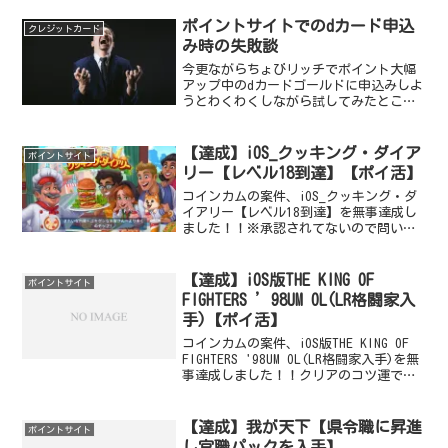
略も何も30分プレイするだけでいいんで
す（笑）ダウンロードだけの案件より多
ポイントサイトでのdカード申込
クレジットカード
少面倒ですが、65...
み時の失敗談
今更ながらちょびリッチでポイント大幅
アップ中のdカードゴールドに申込みしよ
うとわくわくしながら試してみたとこ
ろ。まさかの「メンテナンス中」画面が
表示され申込みできない！ちょびリッチ
もタイムセールで後約45分残ってるの
【達成】iOS_クッキング・ダイア
ポイントサイト
に…。18,000ポイン...
リー【レベル18到達】【ポイ活】
コインカムの案件、iOS_クッキング・ダ
イアリー【レベル18到達】を無事達成し
ました！！※承認されてないので問い合
わせ案件ですね… クッキング・ダイアリ
ーってどんなゲーム料理を作ってお客さ
んに出すタップゲームです。料理器具や
【達成】iOS版THE KING OF
ポイントサイト
家具などを購入し...
FIGHTERS ’98UM OL(LR格闘家入
手)【ポイ活】
コインカムの案件、iOS版THE KING OF
FIGHTERS '98UM OL(LR格闘家入手)を無
事達成しました！！クリアのコツ運です
ね。ガチャでLRが出るまでがんばる！！
だけ（笑）達成時のステータスこんな感
じですね。達成までの期間...
【達成】我が天下【県令職に昇進
ポイントサイト
し官職パックを入手】