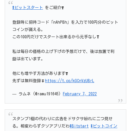
#ビットスタート
をご紹介❣️
登録時に招待コード「nAhPBh」を入力で100円分のビット
コインが貰える。
この100円だけでスタート出来るから元手なし❣
私は毎日の価格の上げ下げの予想だけで、後は放置で利
益は出ています。
他にも増やす方法があります❣️
先ずは無料登録⏬
https://t.co/kGCnVzUBrL
— ラムネ (@ramu191645)
February 7, 2022
スタンプ1個の代わりに広告をドサクサ紛れに二つ見せ
る。相変わらずクソアプリだわ
#Bitstart
#ビットコイン