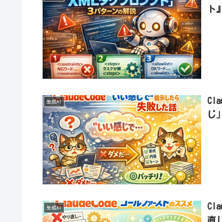
ト
C
生成AI
じ
C
生成AI
直