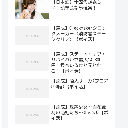
【日本酒】十四代が欲し
い！頒布会なら確実！
【達成】Clockmakerクロッ
クメーカー（消防署ステー
ジクリア）【ポイ活】
【達成】ステート・オブ・
サバイバルで最大14,300
円！課金いるけど元とれ
る！【ポイ活】
【達成】商人サーガ(フロア
500階)【ポイ活】
【達成】放置少女〜百花繚
乱の萌姫たち〜(Lv.80)【ポ
イ活】