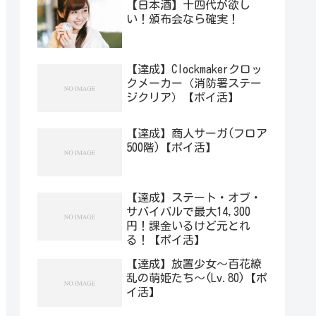
【日本酒】十四代が欲し
い！頒布会なら確実！
【達成】Clockmakerクロッ
クメーカー（消防署ステー
ジクリア）【ポイ活】
【達成】商人サーガ(フロア
500階)【ポイ活】
【達成】ステート・オブ・
サバイバルで最大14,300
円！課金いるけど元とれ
る！【ポイ活】
【達成】放置少女〜百花繚
乱の萌姫たち〜(Lv.80)【ポ
イ活】