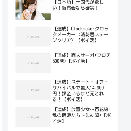
【日本酒】十四代が欲し
い！頒布会なら確実！
【達成】Clockmakerクロッ
クメーカー（消防署ステー
ジクリア）【ポイ活】
【達成】商人サーガ(フロア
500階)【ポイ活】
【達成】ステート・オブ・
サバイバルで最大14,300
円！課金いるけど元とれ
る！【ポイ活】
【達成】放置少女〜百花繚
乱の萌姫たち〜(Lv.80)【ポ
イ活】